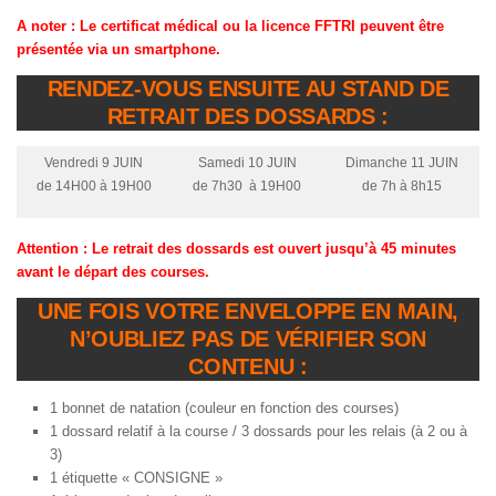
A noter : Le certificat médical ou la licence FFTRI peuvent être
présentée via un smartphone.
RENDEZ-VOUS ENSUITE AU STAND DE
RETRAIT DES DOSSARDS :
Vendredi 9 JUIN
Samedi 10 JUIN
Dimanche 11 JUIN
de 14H00 à 19H00
de 7h30 à 19H00
de 7h à 8h15
Attention : Le retrait des dossards est ouvert jusqu’à 45 minutes
avant le départ des courses.
UNE FOIS VOTRE ENVELOPPE EN MAIN,
N’OUBLIEZ PAS DE VÉRIFIER SON
CONTENU :
1 bonnet de natation (couleur en fonction des courses)
1 dossard relatif à la course / 3 dossards pour les relais (à 2 ou à
3)
1 étiquette « CONSIGNE »