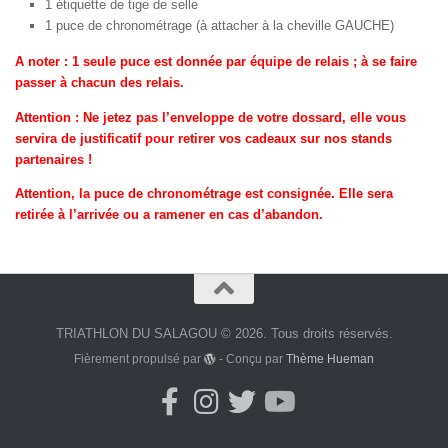
1 étiquette de tige de selle
1 puce de chronométrage (à attacher à la cheville GAUCHE)
A noter : 1 seule puce est donnée par équipe de relais ; à se faire
passer à chacun des relais.
Attention : Ne jetez pas l’enveloppe de votre dossard, elle vous
servira de justificatif pour retirer vos cadeaux sur nos stands
partenaires !
Attention, la puce de chronométrage est consignée. Elle sera
retirée à l’arrivée ou a ramener en cas d’abandon.
TRIATHLON DU SALAGOU © 2026. Tous droits réservés.
Fièrement propulsé par
- Conçu par
Thème Hueman